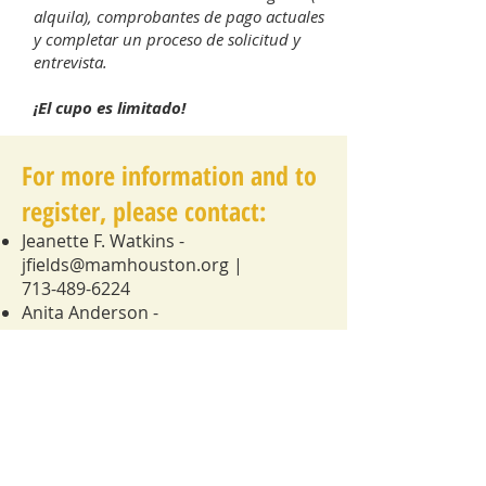
alquila), comprobantes de pago actuales
y completar un proceso de solicitud y
entrevista.
¡El cupo es limitado!
For more information and to
register, please contact:
Jeanette F. Watkins -
jfields@mamhouston.org
|
713-489-6224
Anita Anderson -
aanderson@thewomenshome.org
|
832-431-5608
Para más información y
para registrarse, por favor