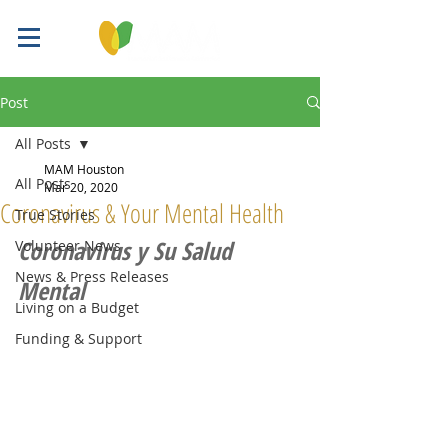
Post
All Posts
MAM Houston
All Posts
Mar 20, 2020
Coronavirus & Your Mental Health
True Stories
Coronavirus y Su Salud 
Volunteer News
News & Press Releases
Mental
Living on a Budget
Funding & Support